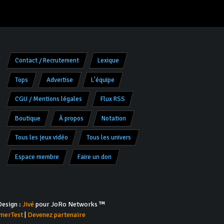
Contact / Recrutement
Lexique
Tops
Advertise
L'équipe
CGU / Mentions légales
Flux RSS
Boutique
À propos
Notation
Tous les jeux vidéo
Tous les univers
Espace membre
Faire un don
esign :
Jivé
pour JoRo Networks ™
merTest
|
Devenez partenaire