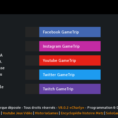
Facebook GameTrip
,
Instagram GameTrip
GA
Youtube GameTrip
0.
sse
du
Twitter GameTrip
 le
Twitch GameTrip
ue déposée - Tous droits réservés -
V8.0.2 «Charly»
- Programmation & D
s
|
Youtube Jeux Vidéo
|
HistoriaGames
|
Encyclopédie histoire Metz
|
SoloGa