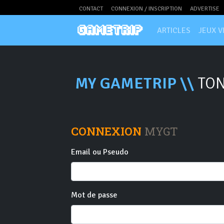
CONTACT
CONNEXION / INSCRIPTION
ADVERTISE
ARTICLES
JEUX V
MY GAMETRIP \\
TON
CONNEXION
MYGT
Email ou Pseudo
Mot de passe