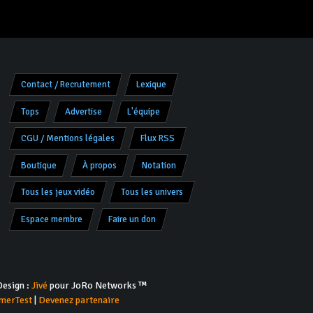
Contact / Recrutement
Lexique
Tops
Advertise
L'équipe
CGU / Mentions légales
Flux RSS
Boutique
À propos
Notation
Tous les jeux vidéo
Tous les univers
Espace membre
Faire un don
esign :
Jivé
pour JoRo Networks ™
merTest
|
Devenez partenaire