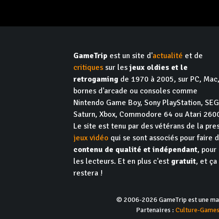
GameTrip
est un site d'
actualité
et de
critiques
sur les
jeux oldies et le
retrogaming
de 1970 à 2005, sur PC, Mac
bornes d'arcade ou consoles comme
Nintendo Game Boy, Sony PlayStation, SE
Saturn, Xbox, Commodore 64 ou Atari 260
Le site est tenu par des vétérans de la pre
jeux vidéo
qui se sont associés pour faire 
contenu de qualité et indépendant
, pour
les lecteurs. Et en plus c'est
gratuit
, et ça
restera !
© 2006-2026 GameTrip est une marq
Partenaires :
Culture-Game