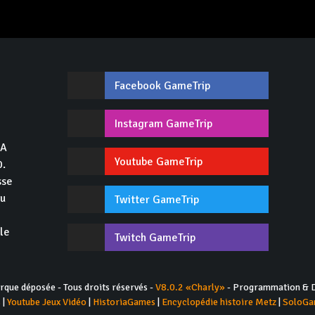
Facebook GameTrip
,
Instagram GameTrip
GA
Youtube GameTrip
0.
sse
du
Twitter GameTrip
 le
Twitch GameTrip
ue déposée - Tous droits réservés -
V8.0.2 «Charly»
- Programmation & D
s
|
Youtube Jeux Vidéo
|
HistoriaGames
|
Encyclopédie histoire Metz
|
SoloGa