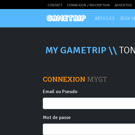
CONTACT
CONNEXION / INSCRIPTION
ADVERTISE
ARTICLES
JEUX V
MY GAMETRIP \\
TON
CONNEXION
MYGT
Email ou Pseudo
Mot de passe