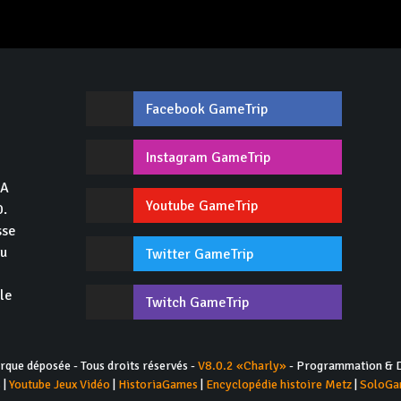
Facebook GameTrip
,
Instagram GameTrip
GA
Youtube GameTrip
0.
sse
du
Twitter GameTrip
 le
Twitch GameTrip
ue déposée - Tous droits réservés -
V8.0.2 «Charly»
- Programmation & D
s
|
Youtube Jeux Vidéo
|
HistoriaGames
|
Encyclopédie histoire Metz
|
SoloGa