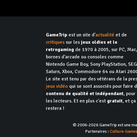
GameTrip
est un site d'
actualité
et de
critiques
sur les
jeux oldies et le
retrogaming
de 1970 à 2005, sur PC, Mac
bornes d'arcade ou consoles comme
Nintendo Game Boy, Sony PlayStation, SE
Saturn, Xbox, Commodore 64 ou Atari 260
Le site est tenu par des vétérans de la pre
jeux vidéo
qui se sont associés pour faire 
contenu de qualité et indépendant
, pour
les lecteurs. Et en plus c'est
gratuit
, et ça
restera !
© 2006-2026 GameTrip est une marq
Partenaires :
Culture-Game