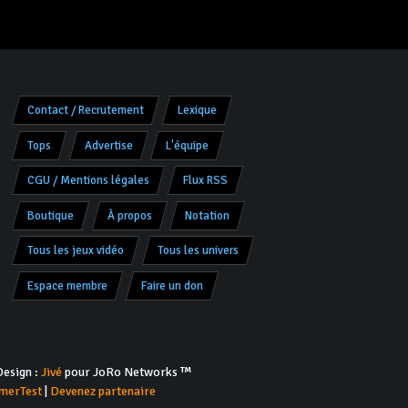
Contact / Recrutement
Lexique
Tops
Advertise
L'équipe
CGU / Mentions légales
Flux RSS
Boutique
À propos
Notation
Tous les jeux vidéo
Tous les univers
Espace membre
Faire un don
esign :
Jivé
pour JoRo Networks ™
merTest
|
Devenez partenaire