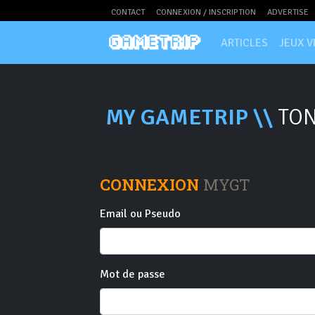
CONTACT
CONNEXION / INSCRIPTION
ADVERTISE
ARTICLES
JEUX V
MY GAMETRIP \\
TON
CONNEXION
MYGT
Email ou Pseudo
Mot de passe