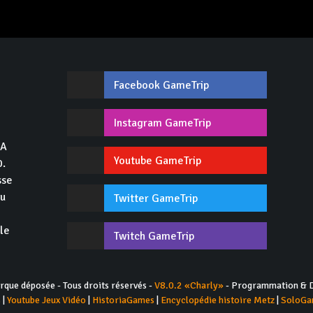
Facebook GameTrip
,
Instagram GameTrip
GA
Youtube GameTrip
0.
sse
du
Twitter GameTrip
 le
Twitch GameTrip
ue déposée - Tous droits réservés -
V8.0.2 «Charly»
- Programmation & D
s
|
Youtube Jeux Vidéo
|
HistoriaGames
|
Encyclopédie histoire Metz
|
SoloGa