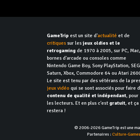
GameTrip
est un site d'
actualité
et de
critiques
sur les
jeux oldies et le
retrogaming
de 1970 à 2005, sur PC, Mac
bornes d'arcade ou consoles comme
Nintendo Game Boy, Sony PlayStation, SE
Saturn, Xbox, Commodore 64 ou Atari 260
Le site est tenu par des vétérans de la pre
jeux vidéo
qui se sont associés pour faire 
contenu de qualité et indépendant
, pour
les lecteurs. Et en plus c'est
gratuit
, et ça
restera !
© 2006-2026 GameTrip est une marq
Partenaires :
Culture-Game