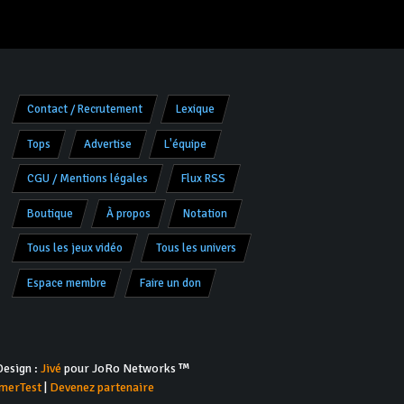
Contact / Recrutement
Lexique
Tops
Advertise
L'équipe
CGU / Mentions légales
Flux RSS
Boutique
À propos
Notation
Tous les jeux vidéo
Tous les univers
Espace membre
Faire un don
esign :
Jivé
pour JoRo Networks ™
merTest
|
Devenez partenaire