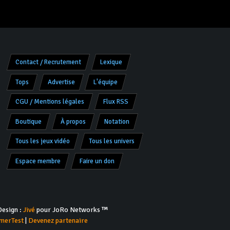
Contact / Recrutement
Lexique
Tops
Advertise
L'équipe
CGU / Mentions légales
Flux RSS
Boutique
À propos
Notation
Tous les jeux vidéo
Tous les univers
Espace membre
Faire un don
esign :
Jivé
pour JoRo Networks ™
merTest
|
Devenez partenaire