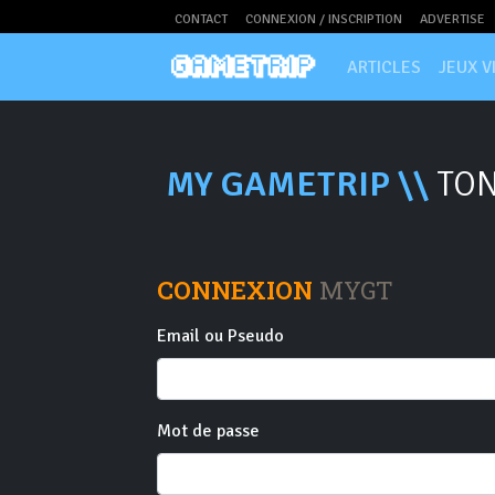
CONTACT
CONNEXION / INSCRIPTION
ADVERTISE
ARTICLES
JEUX V
MY GAMETRIP \\
TON
CONNEXION
MYGT
Email ou Pseudo
Mot de passe