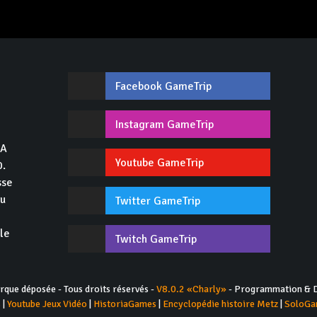
Facebook GameTrip
,
Instagram GameTrip
GA
Youtube GameTrip
0.
sse
du
Twitter GameTrip
 le
Twitch GameTrip
ue déposée - Tous droits réservés -
V8.0.2 «Charly»
- Programmation & D
s
|
Youtube Jeux Vidéo
|
HistoriaGames
|
Encyclopédie histoire Metz
|
SoloGa