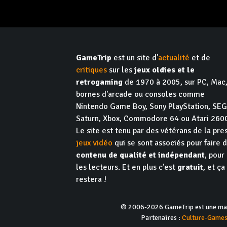
GameTrip
est un site d'
actualité
et de
critiques
sur les
jeux oldies et le
retrogaming
de 1970 à 2005, sur PC, Mac
bornes d'arcade ou consoles comme
Nintendo Game Boy, Sony PlayStation, SE
Saturn, Xbox, Commodore 64 ou Atari 260
Le site est tenu par des vétérans de la pre
jeux vidéo
qui se sont associés pour faire 
contenu de qualité et indépendant
, pour
les lecteurs. Et en plus c'est
gratuit
, et ça
restera !
© 2006-2026 GameTrip est une marq
Partenaires :
Culture-Game