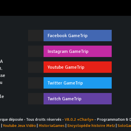
Facebook GameTrip
,
Instagram GameTrip
GA
Youtube GameTrip
0.
sse
du
Twitter GameTrip
 le
Twitch GameTrip
ue déposée - Tous droits réservés -
V8.0.2 «Charly»
- Programmation & D
s
|
Youtube Jeux Vidéo
|
HistoriaGames
|
Encyclopédie histoire Metz
|
SoloGa