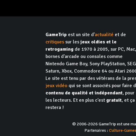
GameTrip
est un site d'
actualité
et de
critiques
sur les
jeux oldies et le
retrogaming
de 1970 à 2005, sur PC, Mac
bornes d'arcade ou consoles comme
Nintendo Game Boy, Sony PlayStation, SE
Saturn, Xbox, Commodore 64 ou Atari 260
Le site est tenu par des vétérans de la pre
jeux vidéo
qui se sont associés pour faire 
contenu de qualité et indépendant
, pour
les lecteurs. Et en plus c'est
gratuit
, et ça
restera !
© 2006-2026 GameTrip est une marq
Partenaires :
Culture-Game