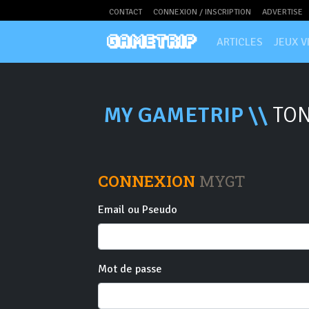
CONTACT
CONNEXION / INSCRIPTION
ADVERTISE
ARTICLES
JEUX V
MY GAMETRIP \\
TON
CONNEXION
MYGT
Email ou Pseudo
Mot de passe