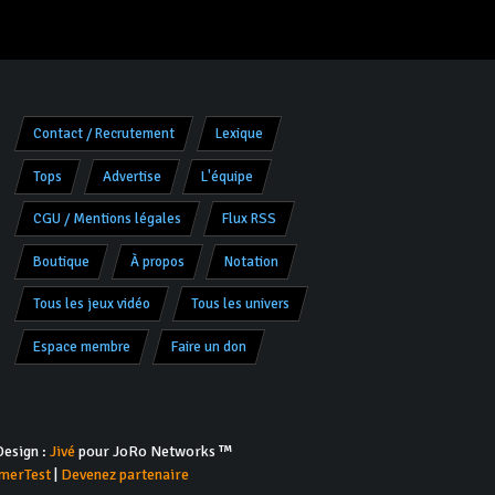
Contact / Recrutement
Lexique
Tops
Advertise
L'équipe
CGU / Mentions légales
Flux RSS
Boutique
À propos
Notation
Tous les jeux vidéo
Tous les univers
Espace membre
Faire un don
esign :
Jivé
pour JoRo Networks ™
merTest
|
Devenez partenaire