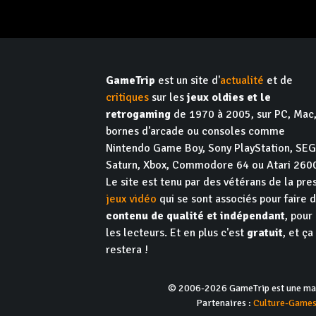
GameTrip
est un site d'
actualité
et de
critiques
sur les
jeux oldies et le
retrogaming
de 1970 à 2005, sur PC, Mac
bornes d'arcade ou consoles comme
Nintendo Game Boy, Sony PlayStation, SE
Saturn, Xbox, Commodore 64 ou Atari 260
Le site est tenu par des vétérans de la pre
jeux vidéo
qui se sont associés pour faire 
contenu de qualité et indépendant
, pour
les lecteurs. Et en plus c'est
gratuit
, et ça
restera !
© 2006-2026 GameTrip est une marq
Partenaires :
Culture-Game