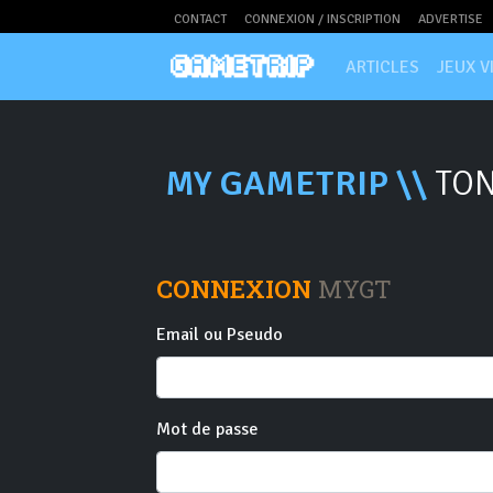
CONTACT
CONNEXION / INSCRIPTION
ADVERTISE
ARTICLES
JEUX V
MY GAMETRIP \\
TON
CONNEXION
MYGT
Email ou Pseudo
Mot de passe