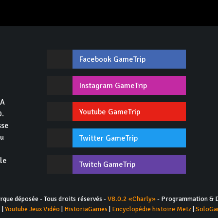
Facebook GameTrip
,
Instagram GameTrip
GA
Youtube GameTrip
0.
sse
du
Twitter GameTrip
 le
Twitch GameTrip
ue déposée - Tous droits réservés -
V8.0.2 «Charly»
- Programmation & D
s
|
Youtube Jeux Vidéo
|
HistoriaGames
|
Encyclopédie histoire Metz
|
SoloGa