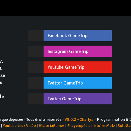
Facebook GameTrip
,
Instagram GameTrip
GA
Youtube GameTrip
0.
sse
du
Twitter GameTrip
 le
Twitch GameTrip
ue déposée - Tous droits réservés -
V8.0.2 «Charly»
- Programmation & D
s
|
Youtube Jeux Vidéo
|
HistoriaGames
|
Encyclopédie histoire Metz
|
SoloGa