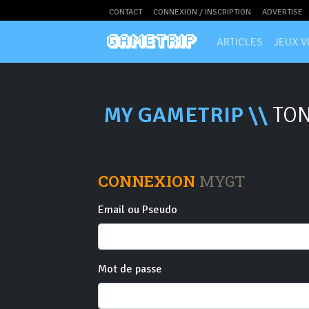
CONTACT
CONNEXION / INSCRIPTION
ADVERTISE
ARTICLES
JEUX V
MY GAMETRIP \\
TON
CONNEXION
MYGT
Email ou Pseudo
Mot de passe