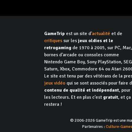
GameTrip
est un site d'
actualité
et de
critiques
sur les
jeux oldies et le
retrogaming
de 1970 à 2005, sur PC, Mac
bornes d'arcade ou consoles comme
Nintendo Game Boy, Sony PlayStation, SE
Saturn, Xbox, Commodore 64 ou Atari 260
Le site est tenu par des vétérans de la pre
jeux vidéo
qui se sont associés pour faire 
contenu de qualité et indépendant
, pour
les lecteurs. Et en plus c'est
gratuit
, et ça
restera !
© 2006-2026 GameTrip est une marq
Partenaires :
Culture-Game