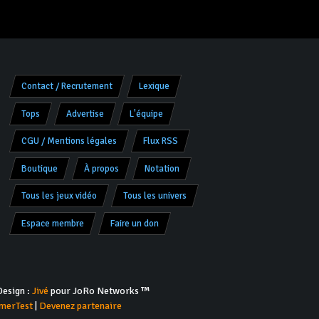
Contact / Recrutement
Lexique
Tops
Advertise
L'équipe
CGU / Mentions légales
Flux RSS
Boutique
À propos
Notation
Tous les jeux vidéo
Tous les univers
Espace membre
Faire un don
esign :
Jivé
pour JoRo Networks ™
merTest
|
Devenez partenaire