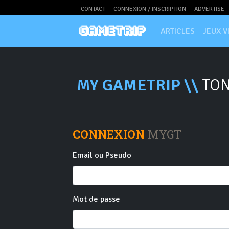
CONTACT
CONNEXION / INSCRIPTION
ADVERTISE
ARTICLES
JEUX V
MY GAMETRIP \\
TON
CONNEXION
MYGT
Email ou Pseudo
Mot de passe