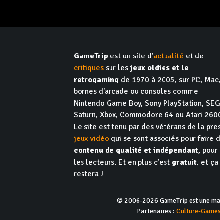
GameTrip
est un site d'
actualité
et de
critiques
sur les
jeux oldies et le
retrogaming
de 1970 à 2005, sur PC, Mac
bornes d'arcade ou consoles comme
Nintendo Game Boy, Sony PlayStation, SE
Saturn, Xbox, Commodore 64 ou Atari 260
Le site est tenu par des vétérans de la pre
jeux vidéo
qui se sont associés pour faire 
contenu de qualité et indépendant
, pour
les lecteurs. Et en plus c'est
gratuit
, et ça
restera !
© 2006-2026 GameTrip est une marq
Partenaires :
Culture-Game