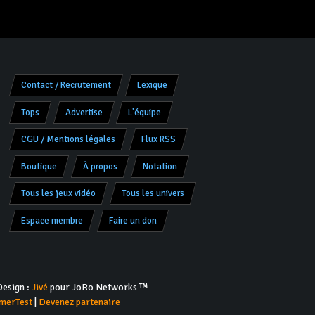
Contact / Recrutement
Lexique
Tops
Advertise
L'équipe
CGU / Mentions légales
Flux RSS
Boutique
À propos
Notation
Tous les jeux vidéo
Tous les univers
Espace membre
Faire un don
esign :
Jivé
pour JoRo Networks ™
merTest
|
Devenez partenaire