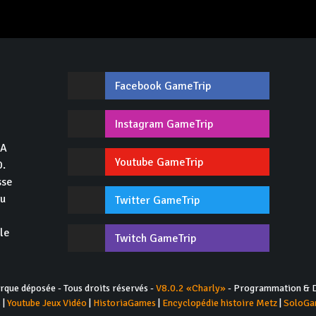
Facebook GameTrip
,
Instagram GameTrip
GA
Youtube GameTrip
0.
sse
du
Twitter GameTrip
 le
Twitch GameTrip
ue déposée - Tous droits réservés -
V8.0.2 «Charly»
- Programmation & D
s
|
Youtube Jeux Vidéo
|
HistoriaGames
|
Encyclopédie histoire Metz
|
SoloGa