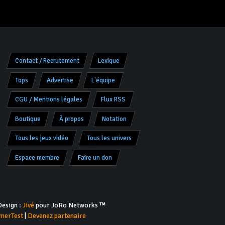
Contact / Recrutement
Lexique
Tops
Advertise
L'équipe
CGU / Mentions légales
Flux RSS
Boutique
À propos
Notation
Tous les jeux vidéo
Tous les univers
Espace membre
Faire un don
esign :
Jivé
pour JoRo Networks ™
merTest
|
Devenez partenaire