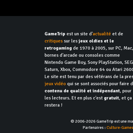
GameTrip
est un site d'
actualité
et de
critiques
sur les
jeux oldies et le
retrogaming
de 1970 à 2005, sur PC, Mac
bornes d'arcade ou consoles comme
Nintendo Game Boy, Sony PlayStation, SE
Saturn, Xbox, Commodore 64 ou Atari 260
Le site est tenu par des vétérans de la pre
jeux vidéo
qui se sont associés pour faire 
contenu de qualité et indépendant
, pour
les lecteurs. Et en plus c'est
gratuit
, et ça
restera !
© 2006-2026 GameTrip est une marq
Partenaires :
Culture-Game