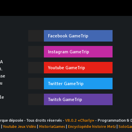
Facebook GameTrip
,
Instagram GameTrip
GA
Youtube GameTrip
0.
sse
du
Twitter GameTrip
 le
Twitch GameTrip
ue déposée - Tous droits réservés -
V8.0.2 «Charly»
- Programmation & D
s
|
Youtube Jeux Vidéo
|
HistoriaGames
|
Encyclopédie histoire Metz
|
SoloGa