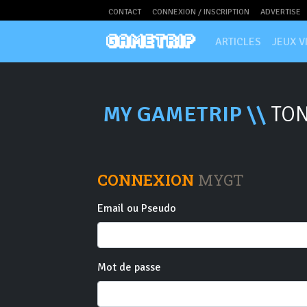
CONTACT
CONNEXION / INSCRIPTION
ADVERTISE
ARTICLES
JEUX V
MY GAMETRIP \\
TON
CONNEXION
MYGT
Email ou Pseudo
Mot de passe