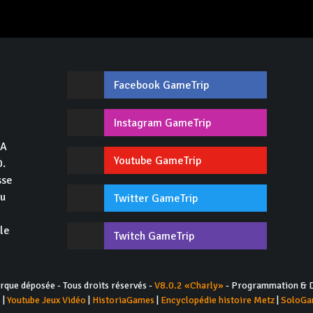
Facebook GameTrip
,
Instagram GameTrip
GA
Youtube GameTrip
0.
sse
du
Twitter GameTrip
 le
Twitch GameTrip
ue déposée - Tous droits réservés -
V8.0.2 «Charly»
- Programmation & D
s
|
Youtube Jeux Vidéo
|
HistoriaGames
|
Encyclopédie histoire Metz
|
SoloGa