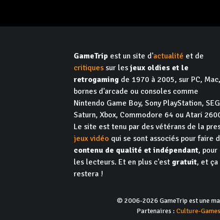
GameTrip
est un site d'
actualité
et de
critiques
sur les
jeux oldies et le
retrogaming
de 1970 à 2005, sur PC, Mac
bornes d'arcade ou consoles comme
Nintendo Game Boy, Sony PlayStation, SE
Saturn, Xbox, Commodore 64 ou Atari 260
Le site est tenu par des vétérans de la pre
jeux vidéo
qui se sont associés pour faire 
contenu de qualité et indépendant
, pour
les lecteurs. Et en plus c'est
gratuit
, et ça
restera !
© 2006-2026 GameTrip est une marq
Partenaires :
Culture-Game