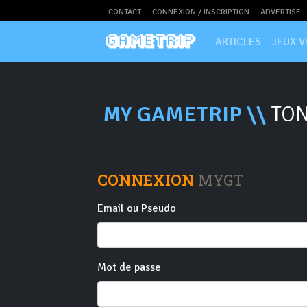
CONTACT
CONNEXION / INSCRIPTION
ADVERTISE
ARTICLES
JEUX V
MY GAMETRIP \\
TON
CONNEXION
MYGT
Email ou Pseudo
Mot de passe