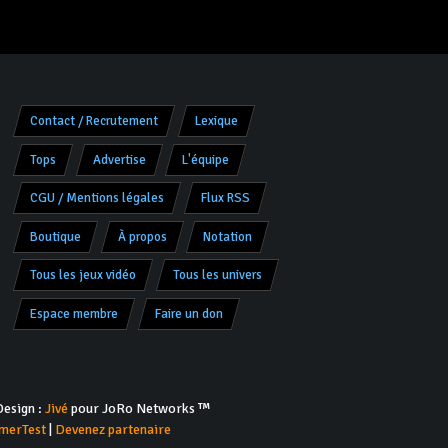
Contact / Recrutement
Lexique
Tops
Advertise
L'équipe
CGU / Mentions légales
Flux RSS
Boutique
À propos
Notation
Tous les jeux vidéo
Tous les univers
Espace membre
Faire un don
esign :
Jivé
pour JoRo Networks ™
merTest
|
Devenez partenaire