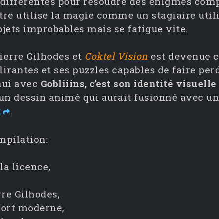
différentes pour résoudre des énigmes comp
utre utilise la magie comme un stagiaire utili
jets improbables mais se fatigue vite.
ierre Gilhodes et
Coktel Vision
est devenue c
irantes et ses puzzles capables de faire perd
hui avec
Gobliiins, c’est son identité visuell
un dessin animé qui aurait fusionné avec 
t
.
pilation:
la licence,
re Gilhodes,
fort moderne,