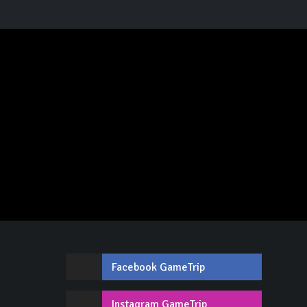
Facebook GameTrip
,
Instagram GameTrip