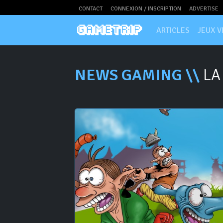
CONTACT
CONNEXION / INSCRIPTION
ADVERTISE
ARTICLES
JEUX V
NEWS GAMING \\
LA