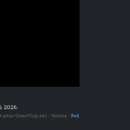
i 2026.
t pour GameTrip.net - Source :
Red