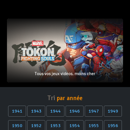
Tous vos jeux vidéos, moins cher
Tri
par année
1941
1943
1944
1946
1947
1949
1950
1952
1953
1954
1955
1956