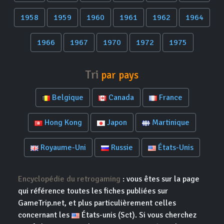
1958
1959
1960
1961
1962
1964
1966
1967
1970
1972
1975
Tri
par pays
Belgique
Canada
France
Hong Kong
Japon
Martinique
Royaume-Uni
Russie
États-Unis
Encyclopédie du retrogaming
: vous êtes sur la page
qui référence toutes les fiches publiées sur
GameTrip.net, et plus particulièrement celles
concernant les
États-unis (Sct). Si vous cherchez