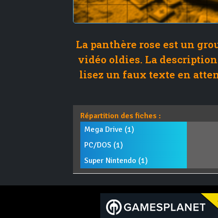
La panthère rose est un grou
vidéo oldies. La description
lisez un faux texte en atte
Répartition des fiches :
Mega Drive (1)
PC/DOS (1)
Super Nintendo (1)