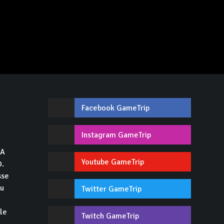
Facebook GameTrip
,
Instagram GameTrip
GA
Youtube GameTrip
0.
sse
du
Twitter GameTrip
 le
Twitch GameTrip