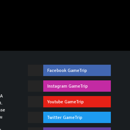
Facebook GameTrip
,
Instagram GameTrip
GA
Youtube GameTrip
0.
sse
du
Twitter GameTrip