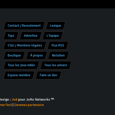
Contact / Recrutement
Lexique
Tops
Advertise
L'équipe
CGU / Mentions légales
Flux RSS
Boutique
À propos
Notation
Tous les jeux vidéo
Tous les univers
Espace membre
Faire un don
esign :
Jivé
pour JoRo Networks ™
merTest
|
Devenez partenaire