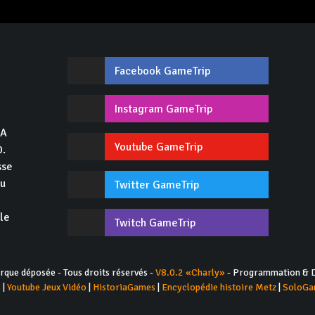
Facebook GameTrip
,
Instagram GameTrip
GA
Youtube GameTrip
0.
sse
du
Twitter GameTrip
 le
Twitch GameTrip
ue déposée - Tous droits réservés -
V8.0.2 «Charly»
- Programmation & D
s
|
Youtube Jeux Vidéo
|
HistoriaGames
|
Encyclopédie histoire Metz
|
SoloGa