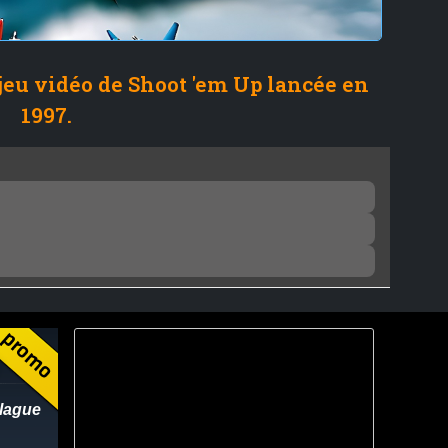
jeu vidéo de Shoot 'em Up lancée en
1997.