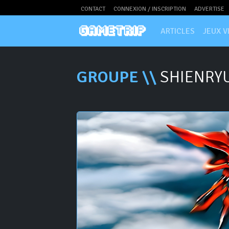
CONTACT
CONNEXION / INSCRIPTION
ADVERTISE
ARTICLES
JEUX V
GROUPE \\
SHIENRY