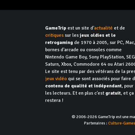
GameTrip
est un site d'
actualité
et de
critiques
sur les
jeux oldies et le
retrogaming
de 1970 à 2005, sur PC, Mac
bornes d'arcade ou consoles comme
Nintendo Game Boy, Sony PlayStation, SE
Saturn, Xbox, Commodore 64 ou Atari 260
Le site est tenu par des vétérans de la pre
jeux vidéo
qui se sont associés pour faire 
contenu de qualité et indépendant
, pour
les lecteurs. Et en plus c'est
gratuit
, et ça
restera !
© 2006-2026 GameTrip est une marq
Partenaires :
Culture-Game