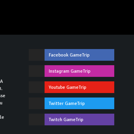
Facebook GameTrip
,
Instagram GameTrip
GA
Youtube GameTrip
0.
sse
du
Twitter GameTrip
 le
Twitch GameTrip