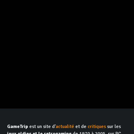
GameTrip
est un site d'
actualité
et de
critiques
sur les
jeux oldies et le retrogaming
de 1970 à 2005, sur PC,