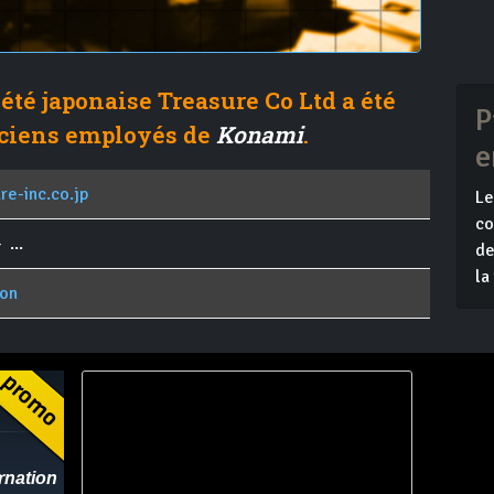
iété japonaise Treasure Co Ltd a été
P
nciens employés de
Konami
.
e
re-inc.co.jp
Le
co
 ...
de
la
pon