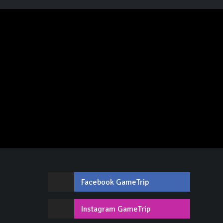
Facebook GameTrip
,
Instagram GameTrip