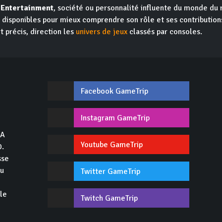
 Entertainment
, société ou personnalité influente du monde du
nt disponibles pour mieux comprendre son rôle et ses contributio
t précis, direction les
univers de jeux
classés par consoles.
Facebook GameTrip
,
Instagram GameTrip
GA
Youtube GameTrip
0.
sse
du
Twitter GameTrip
 le
Twitch GameTrip