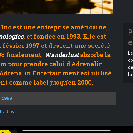
Inc est une entreprise américaine,
P
nologies
, et fondée en 1993. Elle est
e
février 1997 et devient une société
Le
998 finalement,
Wanderlust
absorbe la
co
om pour prendre celui d'Adrenalin
de
 Adrenalin Entertainment est utilisé
la
nt comme label jusqu'en 2000.
-
1998
ts-Unis