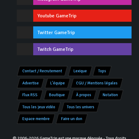
Youtube GameTrip
Twitter GameTrip
Twitch GameTrip
Contact / Recrutement
Lexique
Tops
Advertise
L'équipe
CGU / Mentions légales
Flux RSS
Boutique
À propos
Notation
Tous les jeux vidéo
Tous les univers
Espace membre
Faire un don
© 2006-2026 GameTrip est une marque déposée - Tous droits