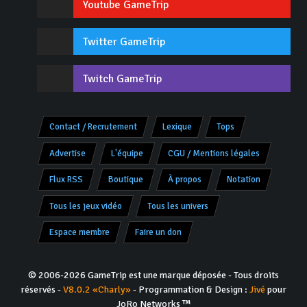
Youtube GameTrip
Twitter GameTrip
Twitch GameTrip
Contact / Recrutement
Lexique
Tops
Advertise
L'équipe
CGU / Mentions légales
Flux RSS
Boutique
À propos
Notation
Tous les jeux vidéo
Tous les univers
Espace membre
Faire un don
© 2006-2026 GameTrip est une marque déposée - Tous droits
réservés -
V8.0.2 «Charly»
- Programmation & Design :
Jivé
pour
JoRo Networks ™