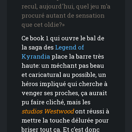
recul, aujourd'hui, quel jeu m'a
procuré autant de sensation
que cet oldie?»
Ce book 1 qui ouvre le bal de
la saga des
Legend of
Kyrandia
place la barre très
haute: un méchant pas beau
et caricatural au possible, un
héros impliqué qui cherche à
venger ses proches, ça aurait
pu faire cliché, mais les
studios Westwood
ont réussi à
mettre la touche délurée pour
briser tout ça. Et c’est donc