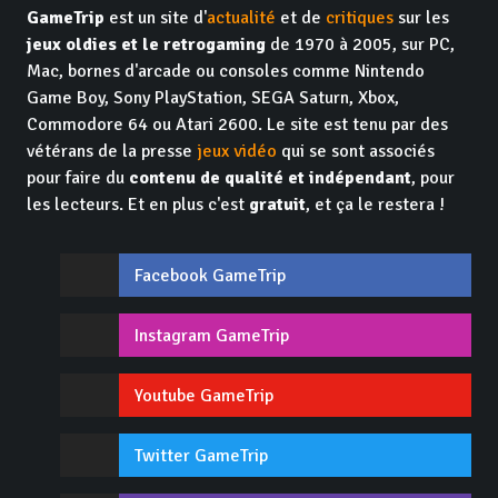
GameTrip
est un site d'
actualité
et de
critiques
sur les
jeux oldies et le retrogaming
de 1970 à 2005, sur PC,
Mac, bornes d'arcade ou consoles comme Nintendo
Game Boy, Sony PlayStation, SEGA Saturn, Xbox,
Commodore 64 ou Atari 2600. Le site est tenu par des
vétérans de la presse
jeux vidéo
qui se sont associés
pour faire du
contenu de qualité et indépendant
, pour
les lecteurs. Et en plus c'est
gratuit
, et ça le restera !
Facebook GameTrip
Instagram GameTrip
Youtube GameTrip
Twitter GameTrip