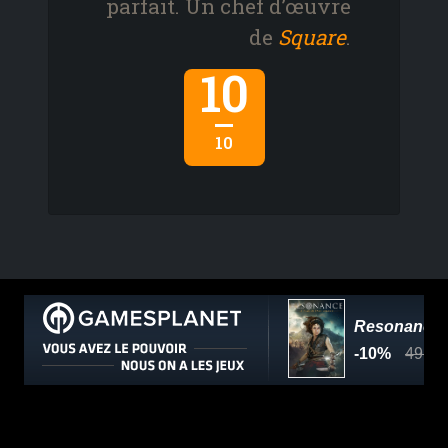
parfait. Un chef d’œuvre
de
Square
.
10
10