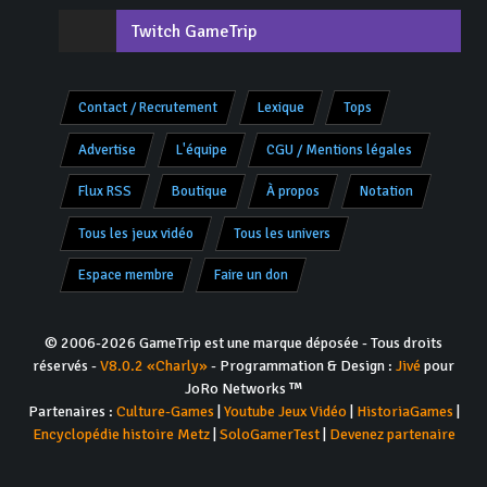
Twitch GameTrip
Contact / Recrutement
Lexique
Tops
Advertise
L'équipe
CGU / Mentions légales
Flux RSS
Boutique
À propos
Notation
Tous les jeux vidéo
Tous les univers
Espace membre
Faire un don
© 2006-2026 GameTrip est une marque déposée - Tous droits
réservés -
V8.0.2 «Charly»
- Programmation & Design :
Jivé
pour
JoRo Networks ™
Partenaires :
Culture-Games
|
Youtube Jeux Vidéo
|
HistoriaGames
|
Encyclopédie histoire Metz
|
SoloGamerTest
|
Devenez partenaire