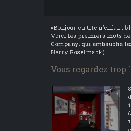
«Bonjour ch'tite n'enfant 
Voici les premiers mots de
Company, qui embauche les 
Harry Roselmack).
Vous regardez trop l
S
d
t
(
t