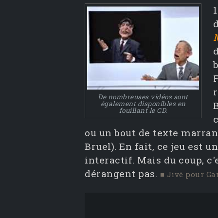
1
d
b
F
r
De nombreuses vidéos sont
également disponibles en
fouillant le CD.
c
ou un bout de texte marran
Bruel). En fait, ce jeu est
interactif. Mais du coup, 
dérangent pas.
■ Jivé pour Ga