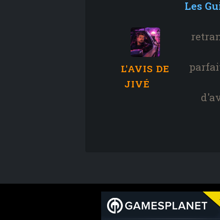
Les Gui
retra
parfai
L'AVIS DE
JIVÉ
d'a