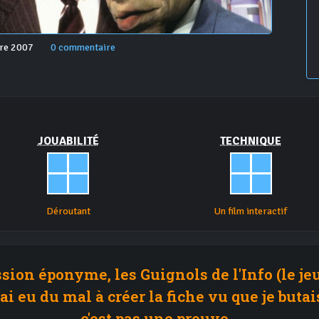
bre 2007
0 commentaire
JOUABILITÉ
TECHNIQUE
Déroutant
Un film interactif
sion éponyme, les Guignols de l'Info (le jeu
'ai eu du mal à créer la fiche vu que je butais
c'est pas une preuve...