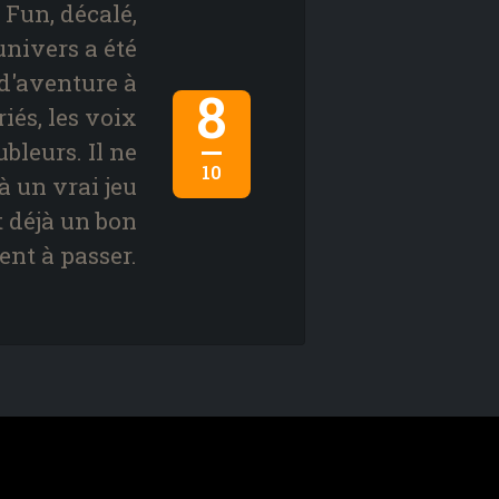
 Fun, décalé,
univers a été
 d'aventure à
8
iés, les voix
bleurs. Il ne
10
 un vrai jeu
t déjà un bon
nt à passer.