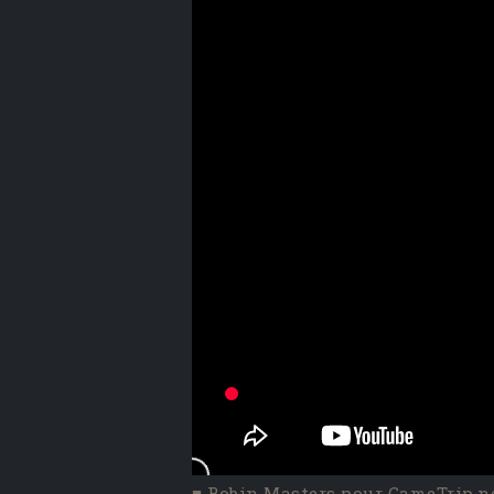
■ Robin Masters pour GameTrip.n