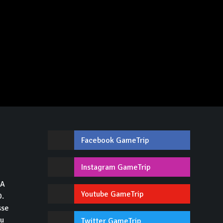
Facebook GameTrip
,
Instagram GameTrip
GA
Youtube GameTrip
0.
sse
du
Twitter GameTrip