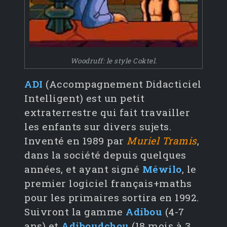
Woodruff: le style Coktel.
ADI
(Accompagnement Didacticiel
Intelligent) est un petit
extraterrestre qui fait travailler
les enfants sur divers sujets.
Inventé en 1989 par
Muriel Tramis
,
dans la société depuis quelques
années, et ayant signé
Méwilo
, le
premier logiciel français+maths
pour les primaires sortira en 1992.
Suivront la gamme
Adibou
(4-7
ans) et
Adiboudchou
(18 mois à 3