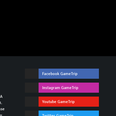
Facebook GameTrip
,
Instagram GameTrip
GA
Youtube GameTrip
0.
sse
du
Twitter GameTrip