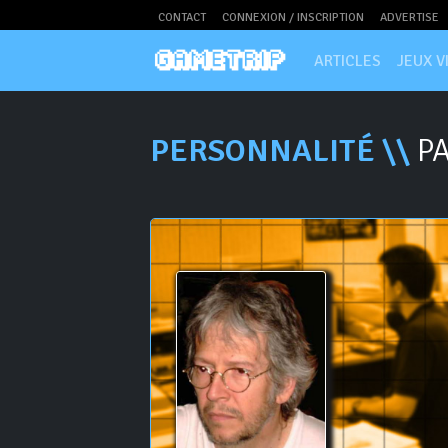
CONTACT
CONNEXION / INSCRIPTION
ADVERTISE
ARTICLES
JEUX V
PERSONNALITÉ \\
PA