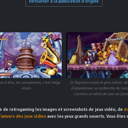
Retourner à la publication d'origine
pas à dire, les saxophones, c'est méga
Et Rayman trouva le gros trésor, dé
vilain.
d'abandonner sa recherche de lums
s'acheta un hôtel de luxe au Qata
ite de retrogaming les images et screenshots de jeux vidéo, de
m
l'univers des jeux oldies
avec les yeux grands ouverts. Vous êtes 