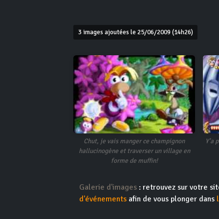
3 images ajoutées le 25/06/2009 (14h26)
Chut, je vais manger ce champignon
Y'a 
hallucinogène et traverser un village en
forme de muffin!
Galerie d'images
: retrouvez sur votre s
d'événements
afin de vous plonger dans