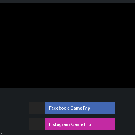
Facebook GameTrip
,
Instagram GameTrip
GA