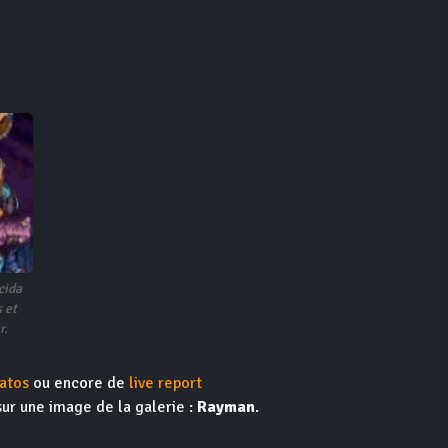
cida
 et
r.
atos
ou encore de
live report
sur une image de la galerie :
Rayman
.