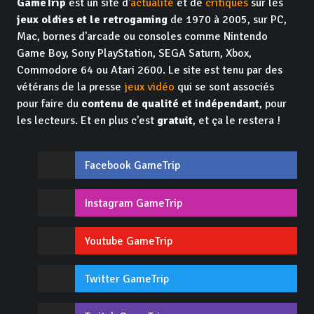
GameTrip
est un site d'
actualité
et de
critiques
sur les
jeux oldies et le retrogaming
de 1970 à 2005, sur PC,
Mac, bornes d'arcade ou consoles comme Nintendo
Game Boy, Sony PlayStation, SEGA Saturn, Xbox,
Commodore 64 ou Atari 2600. Le site est tenu par des
vétérans de la presse
jeux vidéo
qui se sont associés
pour faire du
contenu de qualité et indépendant
, pour
les lecteurs. Et en plus c'est
gratuit
, et ça le restera !
Facebook GameTrip
Instagram GameTrip
Youtube GameTrip
Twitter GameTrip