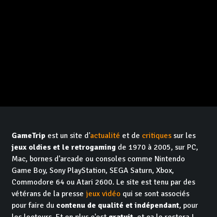
GameTrip
est un site d'
actualité
et de
critiques
sur les
jeux oldies et le retrogaming
de 1970 à 2005, sur PC,
Mac, bornes d'arcade ou consoles comme Nintendo
Game Boy, Sony PlayStation, SEGA Saturn, Xbox,
Commodore 64 ou Atari 2600. Le site est tenu par des
vétérans de la presse
jeux vidéo
qui se sont associés
pour faire du
contenu de qualité et indépendant
, pour
les lecteurs. Et en plus c'est
gratuit
, et ça le restera !