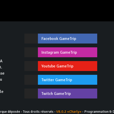
Facebook GameTrip
,
Instagram GameTrip
GA
Youtube GameTrip
0.
sse
du
Twitter GameTrip
 le
Twitch GameTrip
ue déposée - Tous droits réservés -
V8.0.2 «Charly»
- Programmation & D