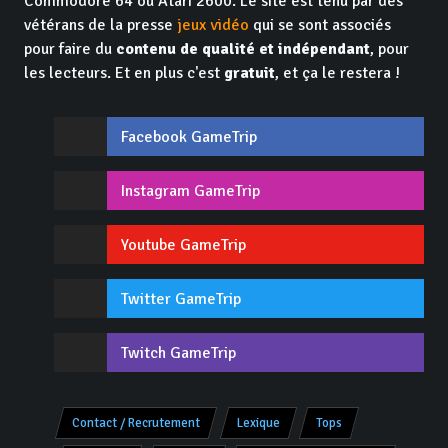
Commodore 64 ou Atari 2600. Le site est tenu par des
vétérans de la presse
jeux vidéo
qui se sont associés
pour faire du
contenu de qualité et indépendant
, pour
les lecteurs. Et en plus c'est
gratuit
, et ça le restera !
Facebook GameTrip
Instagram GameTrip
Youtube GameTrip
Twitter GameTrip
Twitch GameTrip
Contact / Recrutement
Lexique
Tops