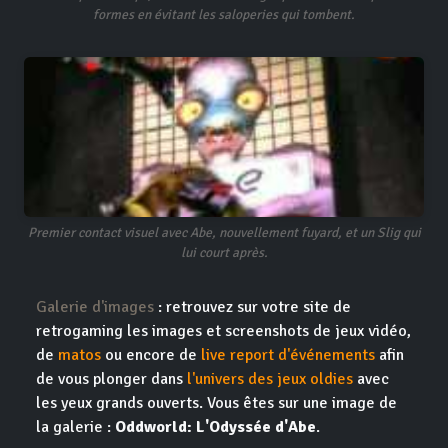
formes en évitant les saloperies qui tombent.
Premier contact visuel avec Abe, nouvellement fuyard, et un Slig qui
lui court après.
Galerie d'images
: retrouvez sur votre site de
retrogaming les images et screenshots de jeux vidéo,
de
matos
ou encore de
live report d'événements
afin
de vous plonger dans
l'univers des jeux oldies
avec
les yeux grands ouverts. Vous êtes sur une image de
la galerie :
Oddworld: L'Odyssée d'Abe
.