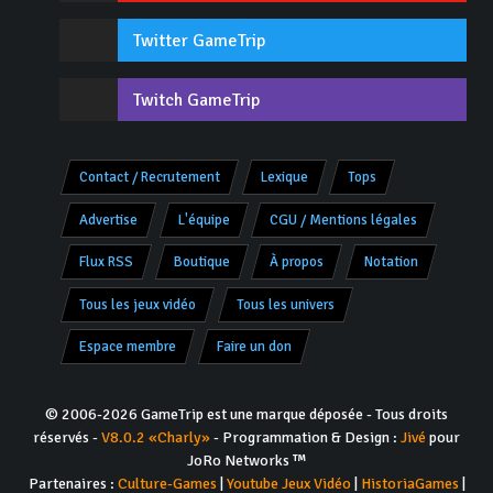
Twitter GameTrip
Twitch GameTrip
Contact / Recrutement
Lexique
Tops
Advertise
L'équipe
CGU / Mentions légales
Flux RSS
Boutique
À propos
Notation
Tous les jeux vidéo
Tous les univers
Espace membre
Faire un don
© 2006-2026 GameTrip est une marque déposée - Tous droits
réservés -
V8.0.2 «Charly»
- Programmation & Design :
Jivé
pour
JoRo Networks ™
Partenaires :
Culture-Games
|
Youtube Jeux Vidéo
|
HistoriaGames
|