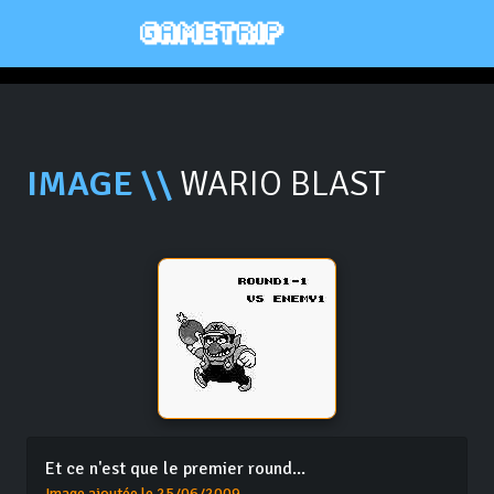
IMAGE \\
WARIO BLAST
Et ce n'est que le premier round...
Image ajoutée le 25/06/2009.