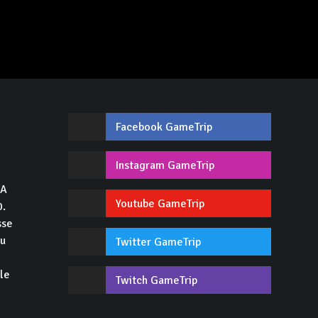
Facebook GameTrip
,
Instagram GameTrip
GA
Youtube GameTrip
0.
sse
du
Twitter GameTrip
 le
Twitch GameTrip