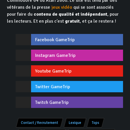
Commodore 64 ou Atari 2600. Le site est tenu par des
vétérans de la presse
jeux vidéo
qui se sont associés
pour faire du
contenu de qualité et indépendant
, pour
les lecteurs. Et en plus c'est
gratuit
, et ça le restera !
Facebook GameTrip
Instagram GameTrip
Youtube GameTrip
Twitter GameTrip
Twitch GameTrip
Contact / Recrutement
Lexique
Tops