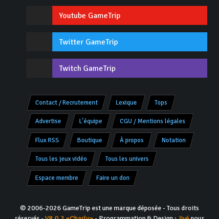
Youtube GameTrip
Twitter GameTrip
Twitch GameTrip
Contact / Recrutement
Lexique
Tops
Advertise
L'équipe
CGU / Mentions légales
Flux RSS
Boutique
À propos
Notation
Tous les jeux vidéo
Tous les univers
Espace membre
Faire un don
© 2006-2026 GameTrip est une marque déposée - Tous droits
réservés -
V8.0.2 «Charly»
- Programmation & Design :
Jivé
pour