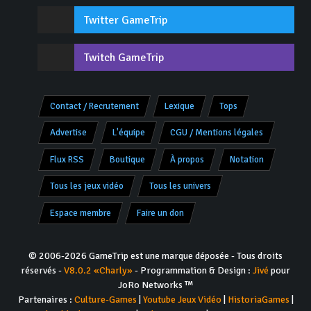
Twitter GameTrip
Twitch GameTrip
Contact / Recrutement
Lexique
Tops
Advertise
L'équipe
CGU / Mentions légales
Flux RSS
Boutique
À propos
Notation
Tous les jeux vidéo
Tous les univers
Espace membre
Faire un don
© 2006-2026 GameTrip est une marque déposée - Tous droits
réservés -
V8.0.2 «Charly»
- Programmation & Design :
Jivé
pour
JoRo Networks ™
Partenaires :
Culture-Games
|
Youtube Jeux Vidéo
|
HistoriaGames
|