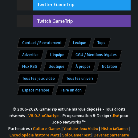
Twitter GameTrip
Twitch GameTrip
Contact / Recrutement
Lexique
Tops
Advertise
L'équipe
CGU / Mentions légales
Flux RSS
Boutique
À propos
Notation
Tous les jeux vidéo
Tous les univers
Espace membre
Faire un don
© 2006-2026 GameTrip est une marque déposée - Tous droits
réservés -
V8.0.2 «Charly»
- Programmation & Design :
Jivé
pour
JoRo Networks ™
Partenaires :
Culture-Games
|
Youtube Jeux Vidéo
|
HistoriaGames
|
Encyclopédie histoire Metz
|
SoloGamerTest
|
Devenez partenaire