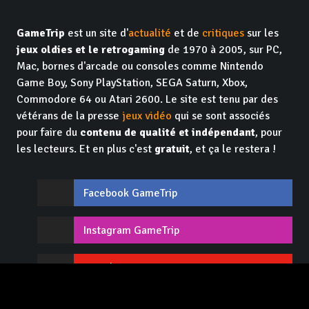
GameTrip
est un site d'
actualité
et de
critiques
sur les
jeux oldies et le retrogaming
de 1970 à 2005, sur PC,
Mac, bornes d'arcade ou consoles comme Nintendo
Game Boy, Sony PlayStation, SEGA Saturn, Xbox,
Commodore 64 ou Atari 2600. Le site est tenu par des
vétérans de la presse
jeux vidéo
qui se sont associés
pour faire du
contenu de qualité et indépendant
, pour
les lecteurs. Et en plus c'est
gratuit
, et ça le restera !
Facebook GameTrip
Instagram GameTrip
Youtube GameTrip
Twitter GameTrip