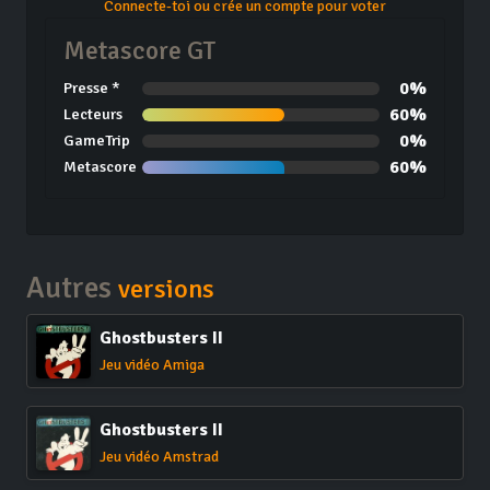
Connecte-toi ou crée un compte pour voter
Metascore GT
0%
Presse *
60%
Lecteurs
0%
GameTrip
60%
Metascore
Autres
versions
Ghostbusters II
Jeu vidéo Amiga
Ghostbusters II
Jeu vidéo Amstrad