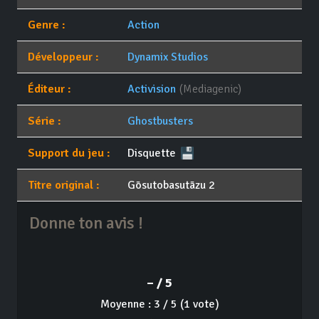
Genre :
Action
Développeur :
Dynamix Studios
Éditeur :
Activision
(Mediagenic)
Série :
Ghostbusters
Support du jeu :
Disquette
Titre original :
Gōsutobasutāzu 2
Donne ton avis !
– / 5
Moyenne : 3 / 5 (1 vote)