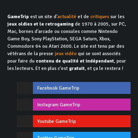
GameTrip
est un site d'
actualité
et de
critiques
sur les
jeux oldies et le retrogaming
de 1970 à 2005, sur PC,
Mac, bornes d'arcade ou consoles comme Nintendo
Game Boy, Sony PlayStation, SEGA Saturn, Xbox,
Commodore 64 ou Atari 2600. Le site est tenu par des
vétérans de la presse
jeux vidéo
qui se sont associés
pour faire du
contenu de qualité et indépendant
, pour
les lecteurs. Et en plus c'est
gratuit
, et ça le restera !
Facebook GameTrip
Instagram GameTrip
Youtube GameTrip
Twitter GameTrip