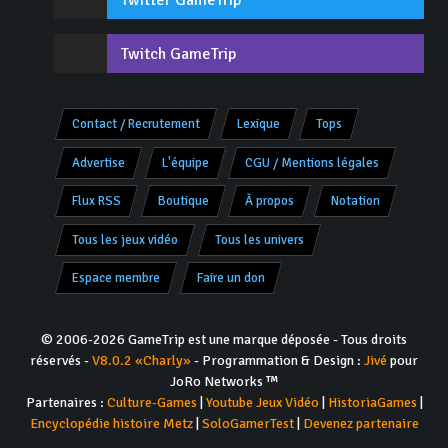
Twitch GameTrip
Contact / Recrutement
Lexique
Tops
Advertise
L'équipe
CGU / Mentions légales
Flux RSS
Boutique
À propos
Notation
Tous les jeux vidéo
Tous les univers
Espace membre
Faire un don
© 2006-2026 GameTrip est une marque déposée - Tous droits
réservés -
V8.0.2 «Charly»
- Programmation & Design :
Jivé
pour
JoRo Networks ™
Partenaires :
Culture-Games
|
Youtube Jeux Vidéo
|
HistoriaGames
|
Encyclopédie histoire Metz
|
SoloGamerTest
|
Devenez partenaire