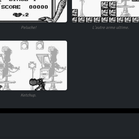
Peluche!
L'autre arme ultime.
Ketchup.