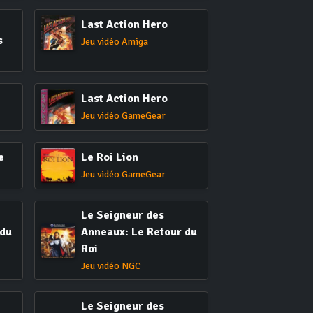
Last Action Hero
s
Jeu vidéo Amiga
Last Action Hero
Jeu vidéo GameGear
e
Le Roi Lion
Jeu vidéo GameGear
Le Seigneur des
 du
Anneaux: Le Retour du
Roi
Jeu vidéo NGC
Le Seigneur des