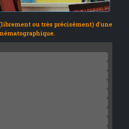
 (librement ou très précisément) d'une
inématographique.