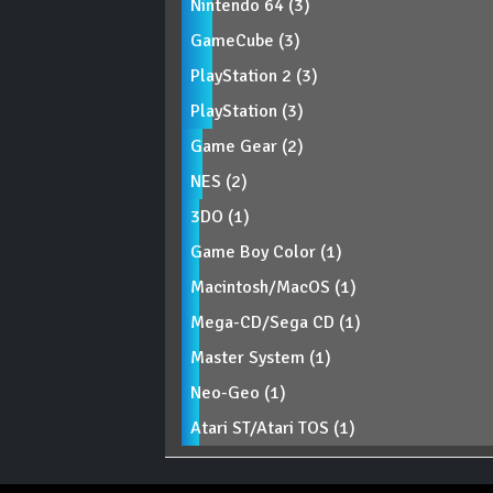
Nintendo 64 (3)
GameCube (3)
PlayStation 2 (3)
PlayStation (3)
Game Gear (2)
NES (2)
3DO (1)
Game Boy Color (1)
Macintosh/MacOS (1)
Mega-CD/Sega CD (1)
Master System (1)
Neo-Geo (1)
Atari ST/Atari TOS (1)