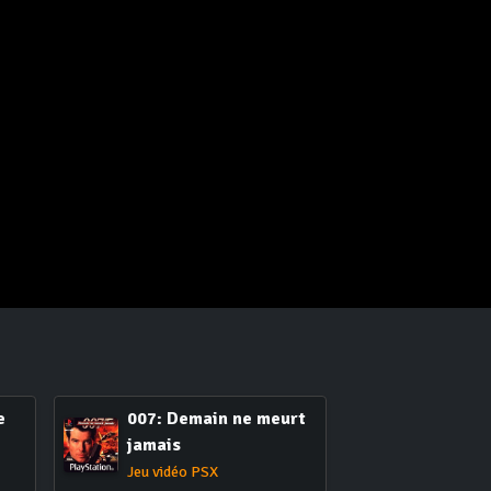
e
007: Demain ne meurt
jamais
Jeu vidéo PSX