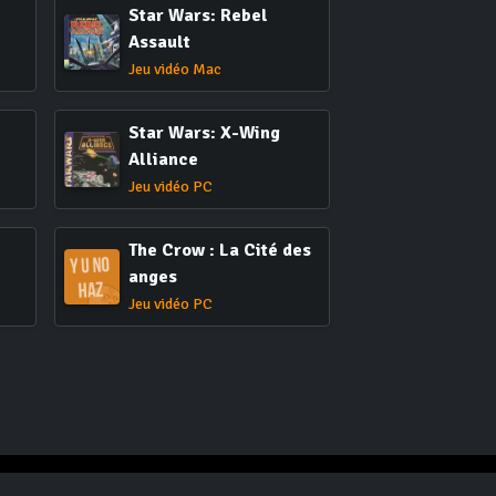
Star Wars: Rebel
Assault
Jeu vidéo Mac
Star Wars: X-Wing
Alliance
Jeu vidéo PC
The Crow : La Cité des
anges
Jeu vidéo PC