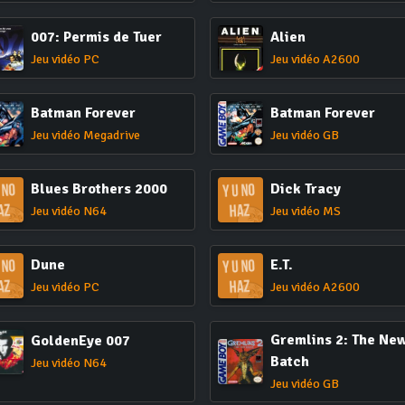
007: Permis de Tuer
Alien
Jeu vidéo PC
Jeu vidéo A2600
Batman Forever
Batman Forever
Jeu vidéo Megadrive
Jeu vidéo GB
Blues Brothers 2000
Dick Tracy
Jeu vidéo N64
Jeu vidéo MS
Dune
E.T.
Jeu vidéo PC
Jeu vidéo A2600
Gremlins 2: The Ne
GoldenEye 007
Batch
Jeu vidéo N64
Jeu vidéo GB