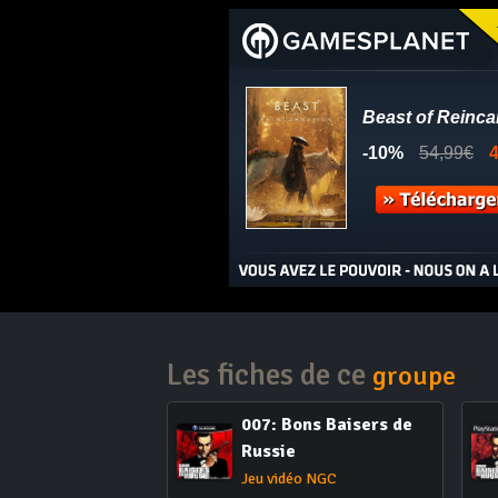
Les fiches de ce
groupe
007: Bons Baisers de
Russie
Jeu vidéo NGC