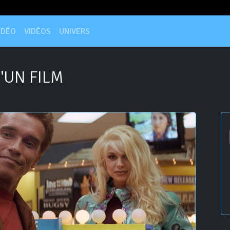
IDÉO
VIDÉOS
UNIVERS
'UN FILM