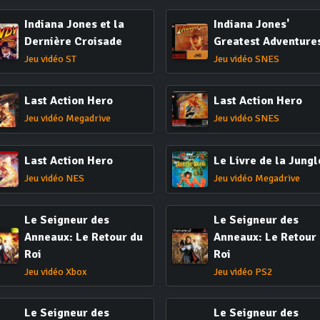
Indiana Jones et la
Indiana Jones'
Dernière Croisade
Greatest Adventure
Jeu vidéo ST
Jeu vidéo SNES
Last Action Hero
Last Action Hero
Jeu vidéo Megadrive
Jeu vidéo SNES
Last Action Hero
Le Livre de la Jungl
Jeu vidéo NES
Jeu vidéo Megadrive
Le Seigneur des
Le Seigneur des
Anneaux: Le Retour du
Anneaux: Le Retour
Roi
Roi
Jeu vidéo Xbox
Jeu vidéo PS2
Le Seigneur des
Le Seigneur des