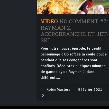
VIDEO
NO COMMENT #7:
RAYMAN 2,
ACCROBRANCHE ET JET-
SKI
Pour notre nouvel épisode, le gentil
personnage d'Ubisoft se la coule douce
pendant que ses congénères sont
confinés. Découvrez quelques minutes
de gameplay de Rayman 2, dans
différents...
Robin Masters
9 février 2021
0