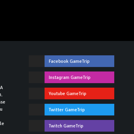
Facebook GameTrip
,
Instagram GameTrip
GA
Youtube GameTrip
0.
sse
du
Twitter GameTrip
 le
Twitch GameTrip