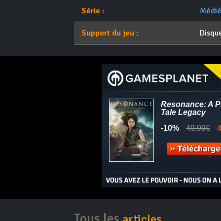
Série :
Médiév
Support du jeu :
Disqu
Tous les
articles