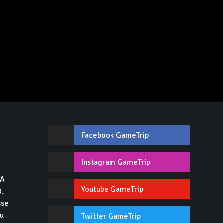
Facebook GameTrip
,
Instagram GameTrip
GA
Youtube GameTrip
0.
sse
du
Twitter GameTrip