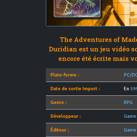
The Adventures of Mad
Duridian est un jeu vidéo so
encore été écrite mais vo
Plate-forme :
PC/D
Date de sortie Import :
En
19
Genre :
RPG
Développeur :
Game 
Éditeur :
Game 