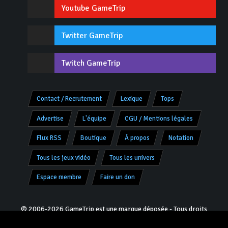
Youtube GameTrip
Twitter GameTrip
Twitch GameTrip
Contact / Recrutement
Lexique
Tops
Advertise
L'équipe
CGU / Mentions légales
Flux RSS
Boutique
À propos
Notation
Tous les jeux vidéo
Tous les univers
Espace membre
Faire un don
© 2006-2026 GameTrip est une marque déposée - Tous droits
réservés -
V8.0.2 «Charly»
- Programmation & Design :
Jivé
pour