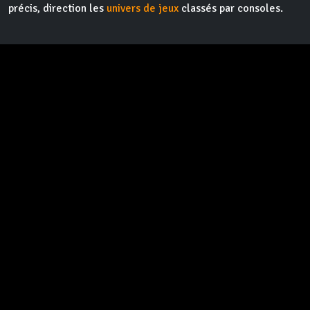
précis, direction les
univers de jeux
classés par consoles.