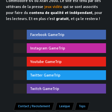
Commodore 64 ou Atari 2600. Le site est tenu par des
vétérans de la presse
jeux vidéo
qui se sont associés
pour faire du
contenu de qualité et indépendant
, pour
les lecteurs. Et en plus c'est
gratuit
, et ça le restera !
Facebook GameTrip
Instagram GameTrip
Youtube GameTrip
Twitter GameTrip
Twitch GameTrip
Contact / Recrutement
Lexique
Tops