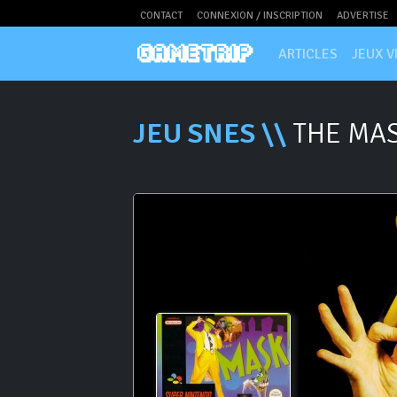
CONTACT
CONNEXION / INSCRIPTION
ADVERTISE
ARTICLES
JEUX V
JEU SNES \\
THE MA