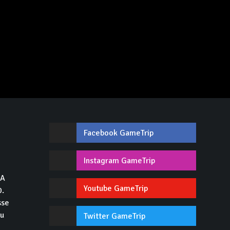
Facebook GameTrip
,
Instagram GameTrip
GA
Youtube GameTrip
0.
sse
du
Twitter GameTrip